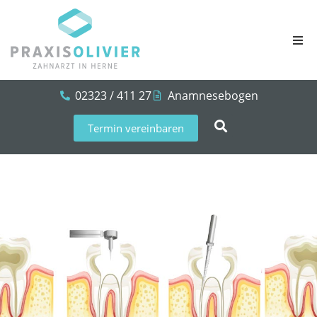
02323 / 411 27
Anamnesebogen
Termin vereinbaren