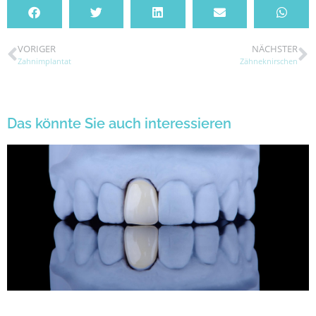
VORIGER
NÄCHSTER
Zahnimplantat
Zähneknirschen
Das könnte Sie auch interessieren