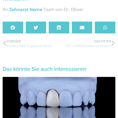
Ihr
Zahnarzt Herne
Team von Dr. Olivier
VORIGER
NÄCHSTER
Vorsätze 2024 für gesunde Zähne
TOP 3 Zahnprobleme bei Kindern
Das könnte Sie auch interessieren