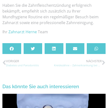
Haben Sie die Zahnfleischentzündung erfolgreich
bekämpft, empfiehlt sich zusätzlich zu Ihrer
Mundhygiene Routine ein regelmäßiger Besuch beim
Zahnarzt sowie eine professionelle Zahnreinigung.
Ihr
Zahnarzt Herne
Team
VORIGER
NÄCHSTER
Diabetes und Parodontitis
Kreidezähne – Zahnerkrankung bei Kindern
Das könnte Sie auch interessieren