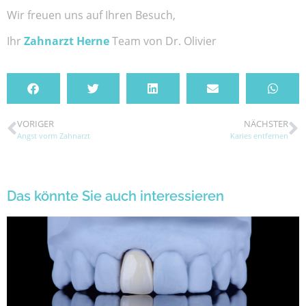
Wir freuen uns auf Ihren Besuch,
Ihr
Zahnarzt Herne
Team von Dr. Olivier
VORIGER
NÄCHSTER
Angst vorm Zahnarzt
Karies entfernen
Das könnte Sie auch interessieren