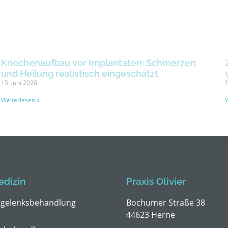
Knochenaufbau vor Implantaten: Schmerzen
und Heilung realistisch eingeschätzt
15. Juni 2026
1
Weiterlesen »
W
dizin
Praxis Olivier
rgelenksbehandlung
Bochumer Straße 38
44623 Herne