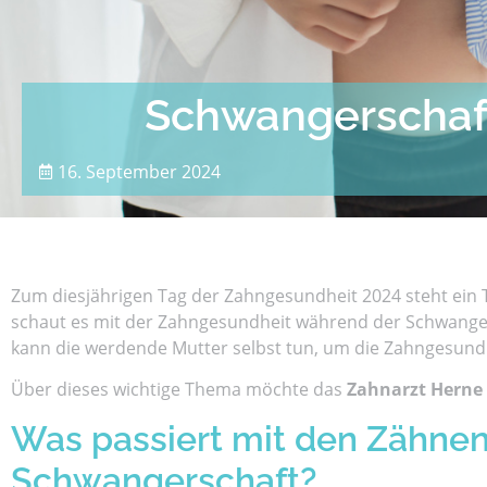
Schwangerschaf
16. September 2024
Zum diesjährigen Tag der Zahngesundheit 2024 steht ein 
schaut es mit der Zahngesundheit während der Schwanger
kann die werdende Mutter selbst tun, um die Zahngesundh
Über dieses wichtige Thema möchte das
Zahnarzt Herne
Was passiert mit den Zähne
Schwangerschaft?