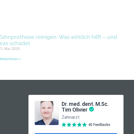
Zahnprothese reinigen: Was wirklich hilft – und
was schadet
5. Mai 2026
eiterlesen »