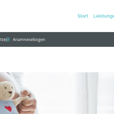
Start
Leistung
tte)
Anamnesebogen