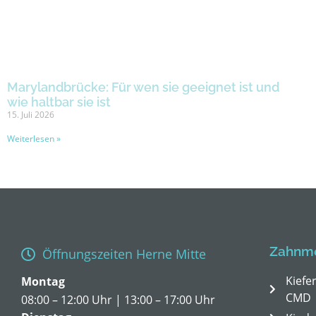
Marylandbrücke: Für wen sie geeignet ist und
wie haltbar sie ist
15. Juli 2026
Weiterlesen »
Zahnme
Öffnungszeiten Herne Mitte
Kiefe
Montag
CMD
08:00 – 12:00 Uhr | 13:00 – 17:00 Uhr