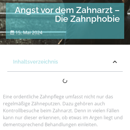
Angst vor dem Zahnarzt –
Die Zahnphobie
15. Mai 2024
Inhaltsverzeichnis
Eine ordentliche Zahnpflege umfasst nicht nur das
regelmäßige Zähneputzen. Dazu gehören auch
Kontrollbesuche beim Zahnarzt. Denn in vielen Fällen
kann nur dieser erkennen, ob etwas im Argen liegt und
dementsprechend Behandlungen einleiten.