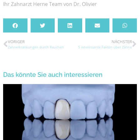
Ihr Zahnarzt Herne Team von Dr. Olivier
VORIGER
NÄCHSTER
Zahnerkrankungen durch Rauchen
5 interessante Fakten über Zähne
Das könnte Sie auch interessieren